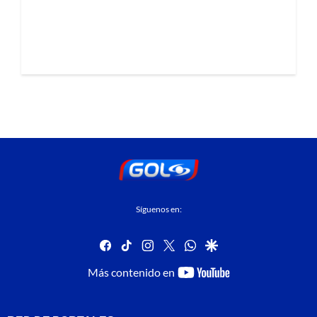
Síguenos en:
facebook
tiktok
instagram
twitter
whatsapp
google
youtube-
Más contenido en
footer