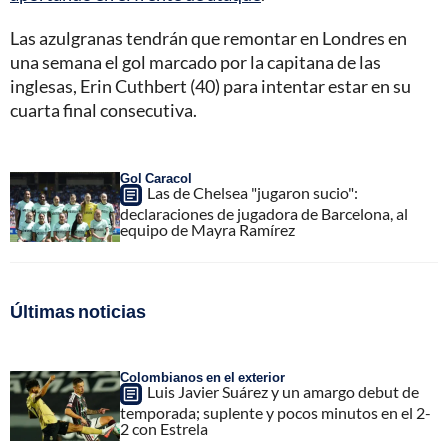
Las azulgranas tendrán que remontar en Londres en
una semana el gol marcado por la capitana de las
inglesas, Erin Cuthbert (40) para intentar estar en su
cuarta final consecutiva.
Gol Caracol
Las de Chelsea "jugaron sucio":
declaraciones de jugadora de Barcelona, al
equipo de Mayra Ramírez
Últimas noticias
Colombianos en el exterior
Luis Javier Suárez y un amargo debut de
temporada; suplente y pocos minutos en el 2-
2 con Estrela