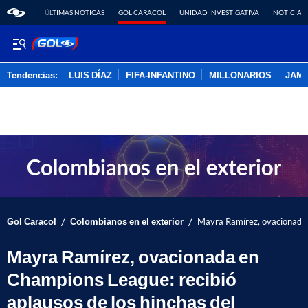
ÚLTIMAS NOTICAS
GOL CARACOL
UNIDAD INVESTIGATIVA
NOTICIAS
Tendencias:
LUIS DÍAZ
FIFA-INFANTINO
MILLONARIOS
JAM
PUBLICIDAD
/
/
Gol Caracol
Colombianos en el exterior
Mayra Ramírez, ovacionada e
Mayra Ramírez, ovacionada en
Champions League: recibió
aplausos de los hinchas del