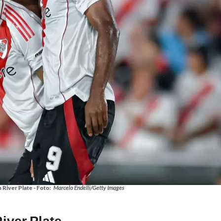
 River Plate - Foto:
Marcelo Endelli/Getty Images
iver Plate