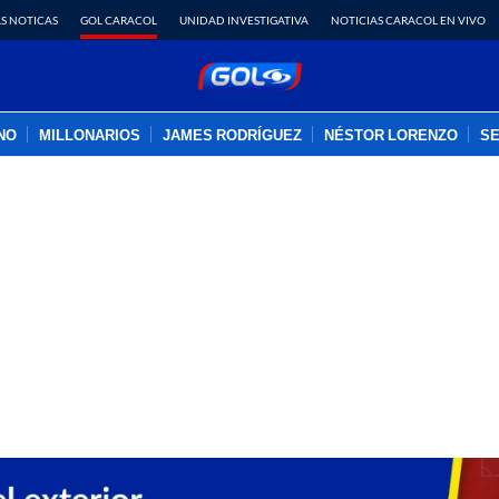
S NOTICAS
GOL CARACOL
UNIDAD INVESTIGATIVA
NOTICIAS CARACOL EN VIVO
INO
MILLONARIOS
JAMES RODRÍGUEZ
NÉSTOR LORENZO
SE
PUBLICIDAD