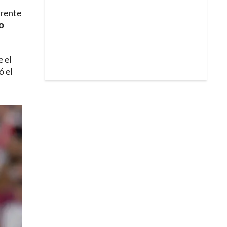
frente
o
 el
ó el