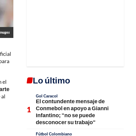
 Images
icial
para
Lo último
 el
arte
 al
Gol Caracol
El contundente mensaje de
Conmebol en apoyo a Gianni
Infantino; "no se puede
desconocer su trabajo"
Fútbol Colombiano