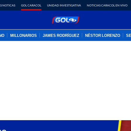
S NOTICAS
GOL CARACOL
UNIDAD INVESTIGATIVA
NOTICIAS CARACOL EN VIVO
INO
MILLONARIOS
JAMES RODRÍGUEZ
NÉSTOR LORENZO
SE
PUBLICIDAD