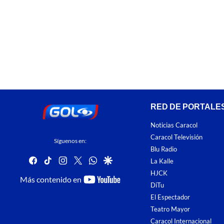
RED DE PORTALE
Noticias Caracol
Caracol Televisión
Síguenos en:
Blu Radio
facebook
tiktok
instagram
twitter
whatsapp
google
La Kalle
HJCK
youtube-
Más contenido en
DiTu
footer
El Espectador
Teatro Mayor
Caracol Internacional