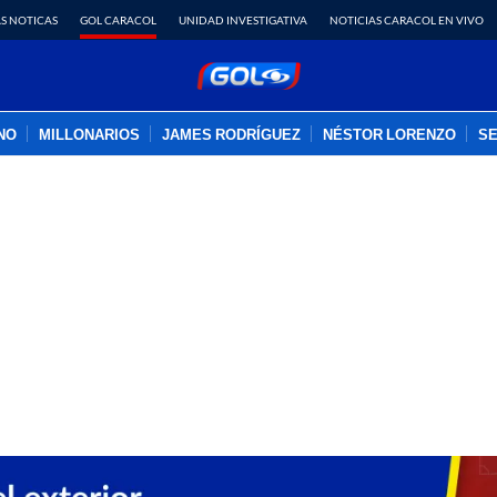
S NOTICAS
GOL CARACOL
UNIDAD INVESTIGATIVA
NOTICIAS CARACOL EN VIVO
INO
MILLONARIOS
JAMES RODRÍGUEZ
NÉSTOR LORENZO
SE
PUBLICIDAD