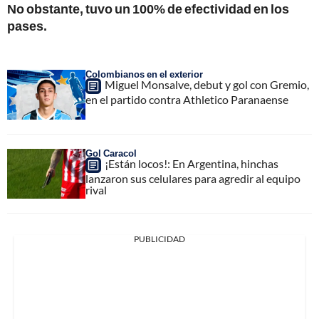
No obstante, tuvo un 100% de efectividad en los
pases.
Colombianos en el exterior
Miguel Monsalve, debut y gol con Gremio,
en el partido contra Athletico Paranaense
Gol Caracol
¡Están locos!: En Argentina, hinchas
lanzaron sus celulares para agredir al equipo
rival
PUBLICIDAD