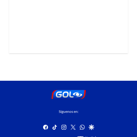
Síguenos en:
facebook
tiktok
instagram
twitter
whatsapp
google