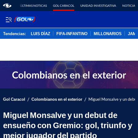
ÚLTIMAS NOTICAS
GOL CARACOL
UNIDAD INVESTIGATIVA
NOTICIAS
Tendencias:
LUIS DÍAZ
FIFA-INFANTINO
MILLONARIOS
JAM
PUBLICIDAD
/
/
Gol Caracol
Colombianos en el exterior
Miguel Monsalve y un debut 
Miguel Monsalve y un debut de
ensueño con Gremio: gol, triunfo y
mejor jugador del partido