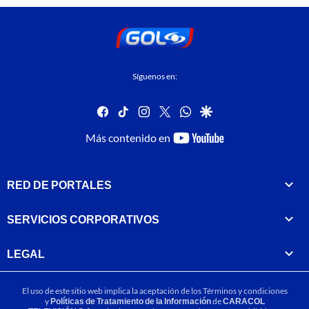
Síguenos en:
facebook
tiktok
instagram
twitter
whatsapp
google
youtube-
Más contenido en
footer
RED DE PORTALES
SERVICIOS CORPORATIVOS
LEGAL
El uso de este sitio web implica la aceptación de los
Términos y condiciones
y
Políticas de Tratamiento de la Información
de
CARACOL