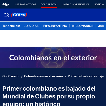
ÚLTIMAS NOTICAS
GOL CARACOL
UNIDAD INVESTIGATIVA
NOTICIAS
Tendencias:
LUIS DÍAZ
FIFA-INFANTINO
MILLONARIOS
JAM
PUBLICIDAD
/
/
Gol Caracol
Colombianos en el exterior
Primer colombiano es bajado 
Primer colombiano es bajado del
Mundial de Clubes por su propio
equipo; un histórico