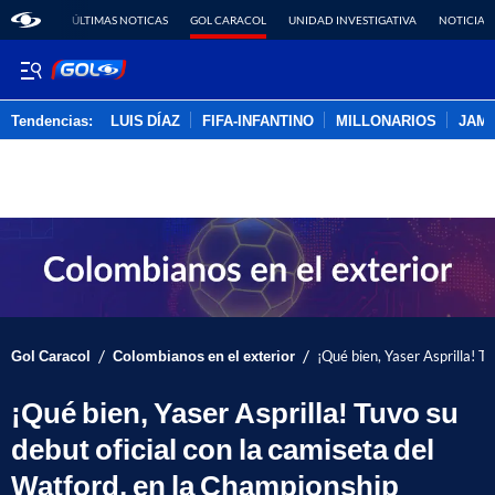
ÚLTIMAS NOTICAS
GOL CARACOL
UNIDAD INVESTIGATIVA
NOTICIAS
Tendencias:
LUIS DÍAZ
FIFA-INFANTINO
MILLONARIOS
JAM
PUBLICIDAD
/
/
Gol Caracol
Colombianos en el exterior
¡Qué bien, Yaser Asprilla! T
¡Qué bien, Yaser Asprilla! Tuvo su
debut oficial con la camiseta del
Watford, en la Championship