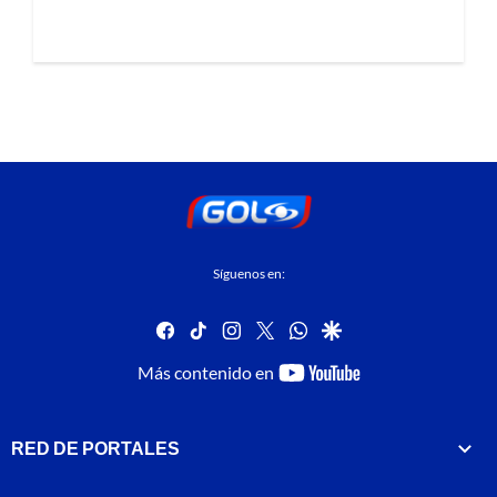
Síguenos en:
facebook
tiktok
instagram
twitter
whatsapp
google
youtube-
Más contenido en
footer
RED DE PORTALES