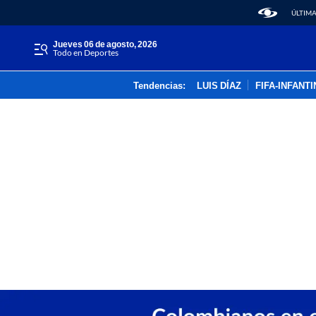
ÚLTIMA
jueves 06 de agosto, 2026
Todo en Deportes
Tendencias:
LUIS DÍAZ
FIFA-INFANT