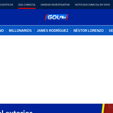
S NOTICAS
GOL CARACOL
UNIDAD INVESTIGATIVA
NOTICIAS CARACOL EN VIVO
INO
MILLONARIOS
JAMES RODRÍGUEZ
NÉSTOR LORENZO
SE
PUBLICIDAD