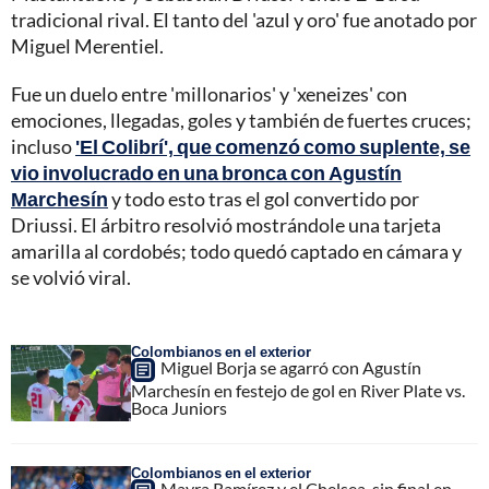
tradicional rival. El tanto del 'azul y oro' fue anotado por
Miguel Merentiel.
Fue un duelo entre 'millonarios' y 'xeneizes' con
emociones, llegadas, goles y también de fuertes cruces;
incluso
'El Colibrí', que comenzó como suplente, se
vio involucrado en una bronca con Agustín
Marchesín
y todo esto tras el gol convertido por
Driussi. El árbitro resolvió mostrándole una tarjeta
amarilla al cordobés; todo quedó captado en cámara y
se volvió viral.
Colombianos en el exterior
Miguel Borja se agarró con Agustín
Marchesín en festejo de gol en River Plate vs.
Boca Juniors
Colombianos en el exterior
Mayra Ramírez y el Chelsea, sin final en