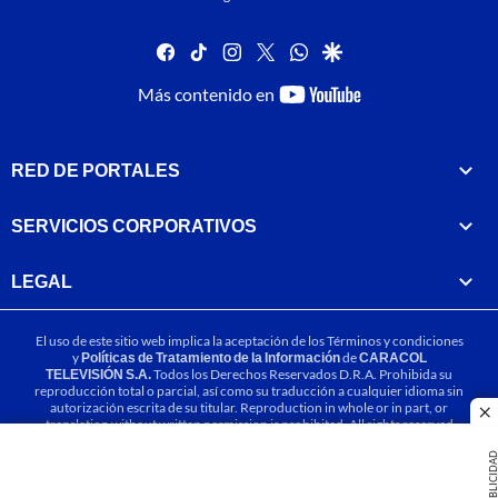
facebook
tiktok
instagram
twitter
whatsapp
google
youtube-
Más contenido en
footer
RED DE PORTALES
SERVICIOS CORPORATIVOS
LEGAL
El uso de este sitio web implica la aceptación de los
Términos y condiciones
y
Políticas de Tratamiento de la Información
de
CARACOL
TELEVISIÓN S.A.
Todos los Derechos Reservados D.R.A. Prohibida su
reproducción total o parcial, así como su traducción a cualquier idioma sin
autorización escrita de su titular. Reproduction in whole or in part, or
cl
translation without written permission is prohibited. All rights reserved
2025.
PUBLICIDA
MIEMBRO DE: