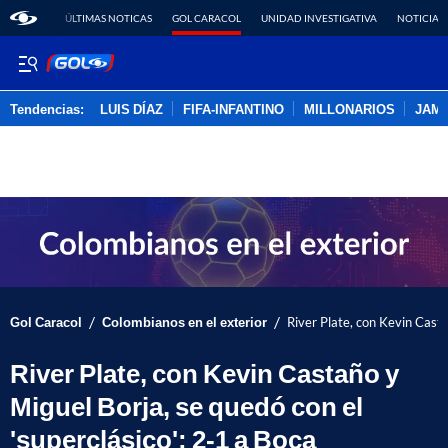
ÚLTIMAS NOTICAS
GOL CARACOL
UNIDAD INVESTIGATIVA
NOTICIAS
Tendencias:
LUIS DÍAZ
FIFA-INFANTINO
MILLONARIOS
JAM
PUBLICIDAD
/
/
Gol Caracol
Colombianos en el exterior
River Plate, con Kevin Casta
River Plate, con Kevin Castaño y
Miguel Borja, se quedó con el
'superclásico': 2-1 a Boca