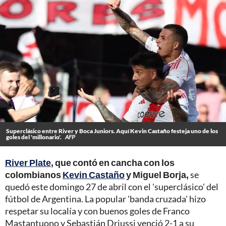
Superclásico entre River y Boca Juniors. Aquí Kevin Castaño festeja uno de los
goles del 'millonario'.
AFP
River Plate
, que contó en cancha con los
colombianos
Kevin Castaño
y Miguel Borja,
se
quedó este domingo 27 de abril con el 'superclásico' del
fútbol de Argentina. La popular 'banda cruzada' hizo
respetar su localía y con buenos goles de Franco
Mastantuono y Sebastián Driussi venció 2-1 a su