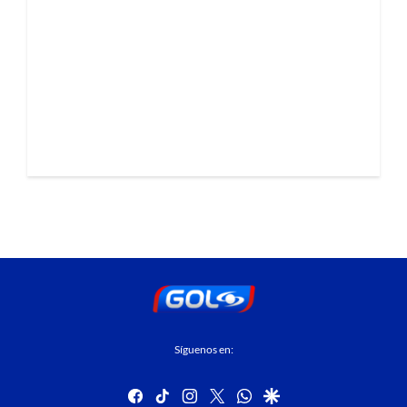
Síguenos en:
facebook
tiktok
instagram
twitter
whatsapp
google