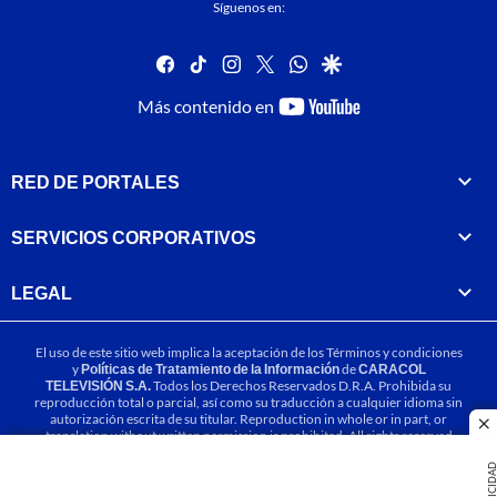
Síguenos en:
facebook
tiktok
instagram
twitter
whatsapp
google
youtube-
Más contenido en
footer
RED DE PORTALES
SERVICIOS CORPORATIVOS
LEGAL
El uso de este sitio web implica la aceptación de los
Términos y condiciones
y
Políticas de Tratamiento de la Información
de
CARACOL
TELEVISIÓN S.A.
Todos los Derechos Reservados D.R.A. Prohibida su
reproducción total o parcial, así como su traducción a cualquier idioma sin
autorización escrita de su titular. Reproduction in whole or in part, or
cl
translation without written permission is prohibited. All rights reserved
2025.
PUBLICIDA