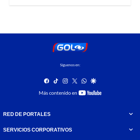
Síguenos en:
facebook
tiktok
instagram
twitter
whatsapp
google
youtube-
Más contenido en
footer
RED DE PORTALES
SERVICIOS CORPORATIVOS