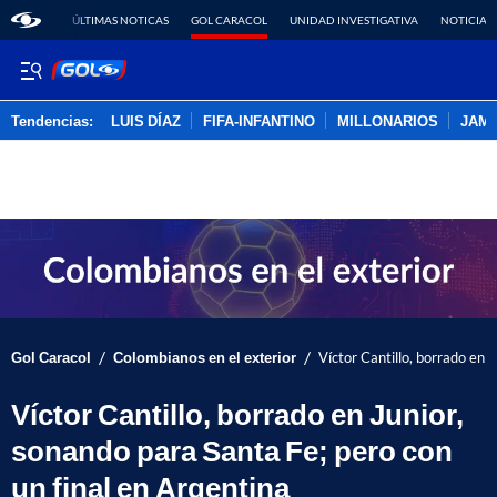
ÚLTIMAS NOTICAS
GOL CARACOL
UNIDAD INVESTIGATIVA
NOTICIAS
Tendencias:
LUIS DÍAZ
FIFA-INFANTINO
MILLONARIOS
JAM
PUBLICIDAD
/
/
Gol Caracol
Colombianos en el exterior
Víctor Cantillo, borrado en 
Víctor Cantillo, borrado en Junior,
sonando para Santa Fe; pero con
un final en Argentina