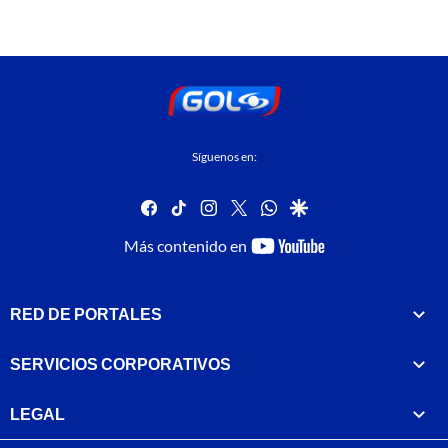
Síguenos en:
facebook
tiktok
instagram
twitter
whatsapp
google
youtube-
Más contenido en
footer
RED DE PORTALES
SERVICIOS CORPORATIVOS
LEGAL