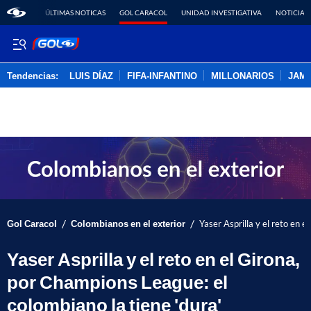
ÚLTIMAS NOTICAS
GOL CARACOL
UNIDAD INVESTIGATIVA
NOTICIAS
Tendencias:
LUIS DÍAZ
FIFA-INFANTINO
MILLONARIOS
JAM
PUBLICIDAD
/
/
Gol Caracol
Colombianos en el exterior
Yaser Asprilla y el reto en 
Yaser Asprilla y el reto en el Girona,
por Champions League: el
colombiano la tiene 'dura'