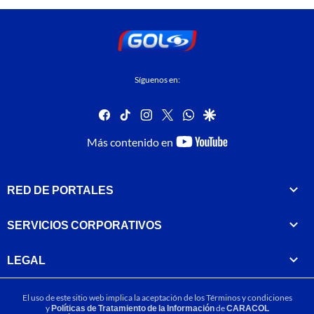
Síguenos en:
facebook
tiktok
instagram
twitter
whatsapp
google
youtube-
Más contenido en
footer
RED DE PORTALES
SERVICIOS CORPORATIVOS
LEGAL
El uso de este sitio web implica la aceptación de los
Términos y condiciones
y
Políticas de Tratamiento de la Información
de
CARACOL