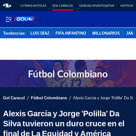
ÚLTIMAS NOTICAS
GOL CARACOL
UNIDAD INVESTIGATIVA
NOTICIAS
Tendencias:
LUIS DÍAZ
FIFA-INFANTINO
MILLONARIOS
JAM
PUBLICIDAD
/
/
Gol Caracol
Fútbol Colombiano
Alexis García y Jorge 'Polilla' Da Si
Alexis García y Jorge 'Polilla' Da
Silva tuvieron un duro cruce en el
final de La Equidad y América