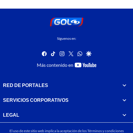
Síguenos en:
facebook
tiktok
instagram
twitter
whatsapp
google
youtube-
Más contenido en
footer
RED DE PORTALES
SERVICIOS CORPORATIVOS
LEGAL
El uso de este sitio web implica la aceptación de los
Términos y condiciones