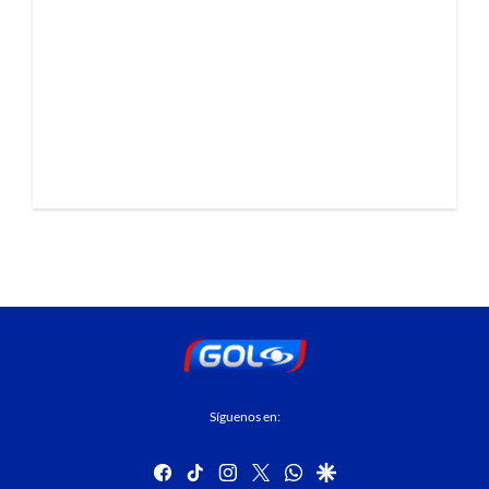
Síguenos en:
facebook
tiktok
instagram
twitter
whatsapp
google