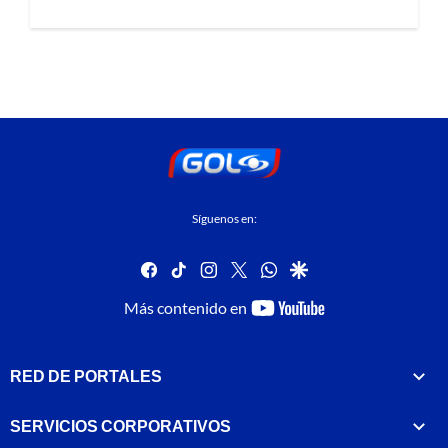
Síguenos en:
facebook
tiktok
instagram
twitter
whatsapp
google
youtube-
Más contenido en
footer
RED DE PORTALES
SERVICIOS CORPORATIVOS