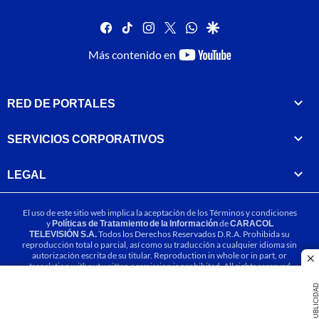
facebook
tiktok
instagram
twitter
whatsapp
google
youtube-
Más contenido en
footer
RED DE PORTALES
SERVICIOS CORPORATIVOS
LEGAL
El uso de este sitio web implica la aceptación de los
Términos y condiciones
y
Políticas de Tratamiento de la Información
de
CARACOL
TELEVISIÓN S.A.
Todos los Derechos Reservados D.R.A. Prohibida su
reproducción total o parcial, así como su traducción a cualquier idioma sin
autorización escrita de su titular. Reproduction in whole or in part, or
cl
translation without written permission is prohibited. All rights reserved
2025.
PUBLICIDA
MIEMBRO DE: