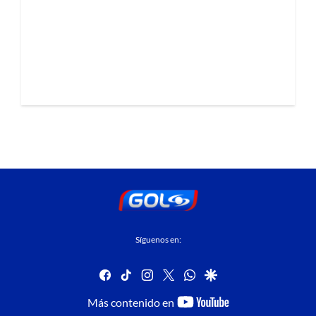
Síguenos en:
facebook
tiktok
instagram
twitter
whatsapp
google
youtube-
Más contenido en
footer