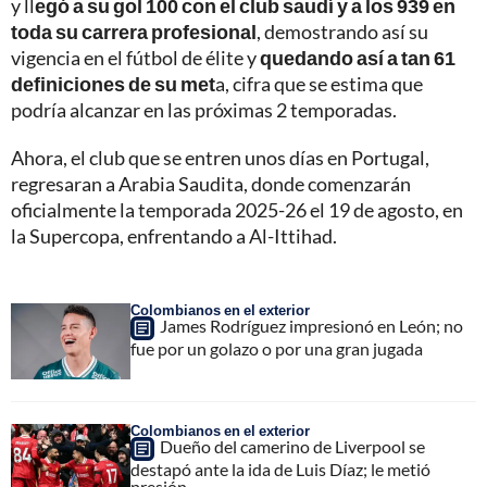
y ll
egó a su gol 100 con el club saudí y a los 939 en
toda su carrera profesional
, demostrando así su
vigencia en el fútbol de élite y
quedando así a tan 61
definiciones de su met
a, cifra que se estima que
podría alcanzar en las próximas 2 temporadas.
Ahora, el club que se entren unos días en Portugal,
regresaran a Arabia Saudita, donde comenzarán
oficialmente la temporada 2025-26 el 19 de agosto, en
la Supercopa, enfrentando a Al-Ittihad.
Colombianos en el exterior
James Rodríguez impresionó en León; no
fue por un golazo o por una gran jugada
Colombianos en el exterior
Dueño del camerino de Liverpool se
destapó ante la ida de Luis Díaz; le metió
presión