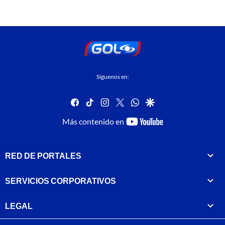
Síguenos en:
facebook
tiktok
instagram
twitter
whatsapp
google
youtube-
Más contenido en
footer
RED DE PORTALES
SERVICIOS CORPORATIVOS
LEGAL