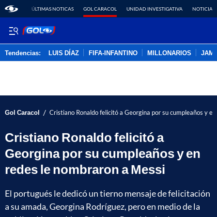
ÚLTIMAS NOTICAS
GOL CARACOL
UNIDAD INVESTIGATIVA
NOTICIAS
Tendencias:
LUIS DÍAZ
FIFA-INFANTINO
MILLONARIOS
JAM
PUBLICIDAD
/
Gol Caracol
Cristiano Ronaldo felicitó a Georgina por su cumpleaños y e
Cristiano Ronaldo felicitó a
Georgina por su cumpleaños y en
redes le nombraron a Messi
El portugués le dedicó un tierno mensaje de felicitación
a su amada, Georgina Rodríguez, pero en medio de la