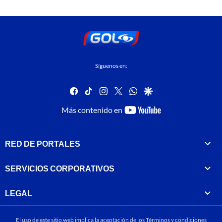
Síguenos en:
facebook
tiktok
instagram
twitter
whatsapp
google
youtube-
Más contenido en
footer
RED DE PORTALES
SERVICIOS CORPORATIVOS
LEGAL
El uso de este sitio web implica la aceptación de los
Términos y condiciones