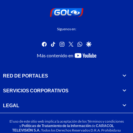
Síguenos en:
facebook
tiktok
instagram
twitter
whatsapp
google
youtube-
Más contenido en
footer
RED DE PORTALES
SERVICIOS CORPORATIVOS
LEGAL
El uso de este sitio web implica la aceptación de los
Términos y condiciones
y
Políticas de Tratamiento de la Información
de
CARACOL
TELEVISIÓN S.A.
Todos los Derechos Reservados D.R.A. Prohibida su