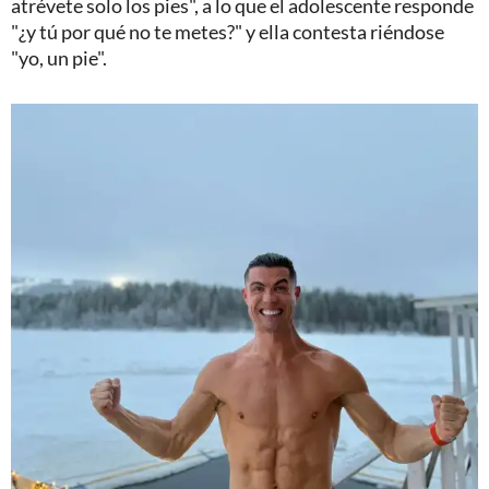
atrévete solo los pies", a lo que el adolescente responde
"¿y tú por qué no te metes?" y ella contesta riéndose
"yo, un pie".