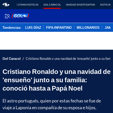
ÚLTIMAS NOTICAS
GOL CARACOL
UNIDAD INVESTIGATIVA
NOTICIAS
Tendencias:
LUIS DÍAZ
FIFA-INFANTINO
MILLONARIOS
JAM
PUBLICIDAD
/
Gol Caracol
Cristiano Ronaldo y una navidad de 'ensueño' junto a su famil
Cristiano Ronaldo y una navidad de
'ensueño' junto a su familia:
conoció hasta a Papá Noel
El astro portugués, quien por estas fechas se fue de
viaje a Laponia en compañía de su esposa e hijos,