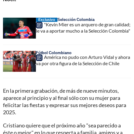
Selección Colombia
Exclusivo
"Kevin Mier es un arquero de gran calidad;
le va a aportar mucho a la Selección Colombia"
Fútbol Colombiano
América no pudo con Arturo Vidal y ahora
va por otra figura de la Selección de Chile
En la primera grabación, de más de nueve minutos,
aparece al principio y al final sólo con su mujer para
felicitar las fiestas y expresar sus mejores deseos para
2025.
Cristiano quiere que el próximo año "sea parecido a
éste o mejor" en lo que respecta a familia, amigos y a