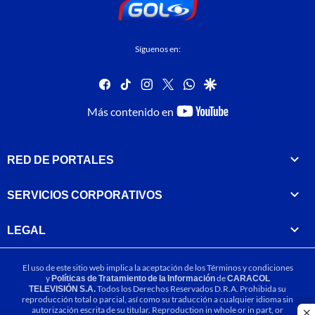
Síguenos en:
facebook
tiktok
instagram
twitter
whatsapp
google
youtube-
Más contenido en
footer
RED DE PORTALES
SERVICIOS CORPORATIVOS
LEGAL
El uso de este sitio web implica la aceptación de los
Términos y condiciones
y
Políticas de Tratamiento de la Información
de
CARACOL
TELEVISIÓN S.A.
Todos los Derechos Reservados D.R.A. Prohibida su
reproducción total o parcial, así como su traducción a cualquier idioma sin
autorización escrita de su titular. Reproduction in whole or in part, or