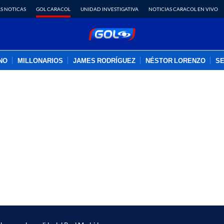
S NOTICAS
GOL CARACOL
UNIDAD INVESTIGATIVA
NOTICIAS CARACOL EN VIVO
INO
MILLONARIOS
JAMES RODRÍGUEZ
NÉSTOR LORENZO
SE
PUBLICIDAD