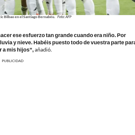
ic Bilbao en el Santiago Bernabéu.
Foto: AFP
hacer ese esfuerzo tan grande cuando era niño. Por
, lluvia y nieve. Habéis puesto todo de vuestra parte pa
 a mis hijos”,
añadió.
PUBLICIDAD