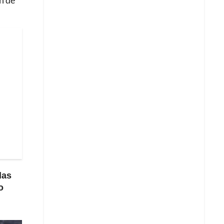
n de
das
o