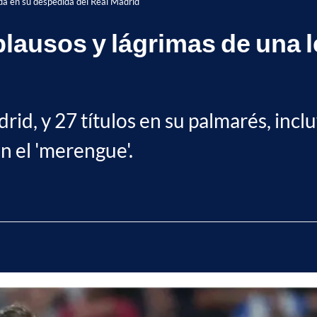
nda en su despedida del Real Madrid
aplausos y lágrimas de una
drid, y 27 títulos en su palmarés, in
en el 'merengue'.