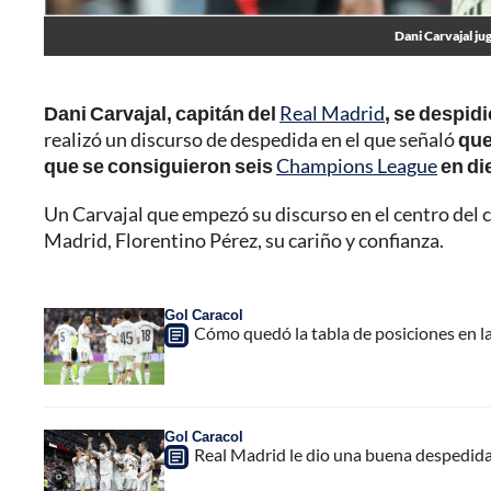
Dani Carvajal ju
Dani Carvajal, capitán del
Real Madrid
, se despid
realizó un discurso de despedida en el que señaló
que
que se consiguieron seis
Champions League
en di
Un Carvajal que empezó su discurso en el centro del 
Madrid, Florentino Pérez, su cariño y confianza.
Gol Caracol
Cómo quedó la tabla de posiciones en la
Gol Caracol
Real Madrid le dio una buena despedida 