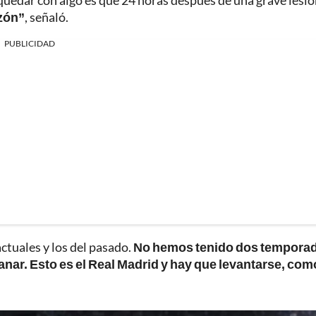
edar con algo es que 24 horas después de una grave lesió
zón”
, señaló.
PUBLICIDAD
ctuales y los del pasado.
No hemos tenido dos tempora
anar. Esto es el Real Madrid y hay que levantarse, com