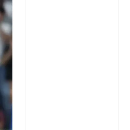
X
Whatsapp