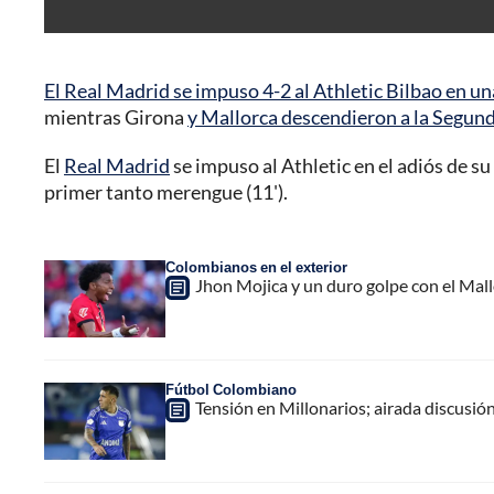
El Real Madrid se impuso 4-2 al Athletic Bilbao en u
mientras Girona
y Mallorca descendieron a la Segun
El
Real Madrid
se impuso al Athletic en el adiós de su
primer tanto merengue (11').
Colombianos en el exterior
Jhon Mojica y un duro golpe con el Mal
Fútbol Colombiano
Tensión en Millonarios; airada discusió