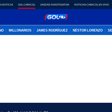
S NOTICAS
GOL CARACOL
UNIDAD INVESTIGATIVA
NOTICIAS CARACOL EN VIVO
INO
MILLONARIOS
JAMES RODRÍGUEZ
NÉSTOR LORENZO
SE
PUBLICIDAD