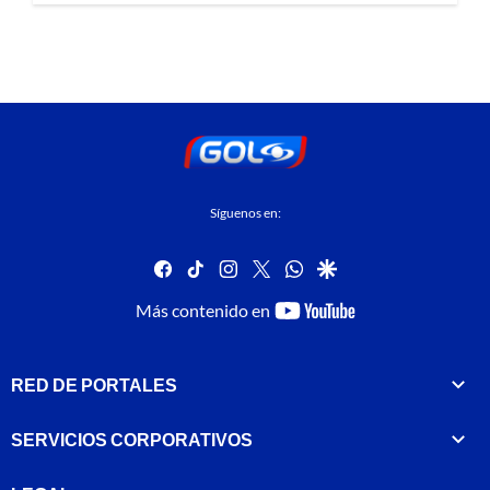
Síguenos en:
facebook
tiktok
instagram
twitter
whatsapp
google
youtube-
Más contenido en
footer
RED DE PORTALES
SERVICIOS CORPORATIVOS