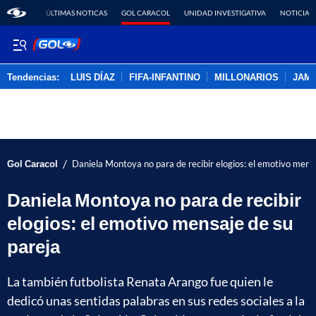
ÚLTIMAS NOTICAS
GOL CARACOL
UNIDAD INVESTIGATIVA
NOTICIAS
Tendencias:
LUIS DÍAZ
FIFA-INFANTINO
MILLONARIOS
JAM
PUBLICIDAD
/
Gol Caracol
Daniela Montoya no para de recibir elogios: el emotivo mens
Daniela Montoya no para de recibir
elogios: el emotivo mensaje de su
pareja
La también futbolista Renata Arango fue quien le
dedicó unas sentidas palabras en sus redes sociales a la