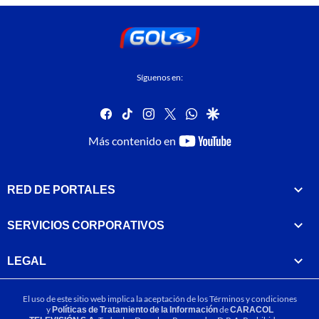
Síguenos en:
facebook
tiktok
instagram
twitter
whatsapp
google
youtube-
Más contenido en
footer
RED DE PORTALES
SERVICIOS CORPORATIVOS
LEGAL
El uso de este sitio web implica la aceptación de los
Términos y condiciones
y
Políticas de Tratamiento de la Información
de
CARACOL