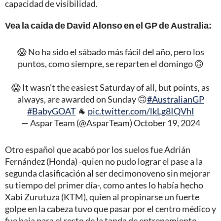
capacidad de visibilidad.
Vea la caída de David Alonso en el GP de Australia:
😱 No ha sido el sábado más fácil del año, pero los
puntos, como siempre, se reparten el domingo 🙃
😱 It wasn't the easiest Saturday of all, but points, as
always, are awarded on Sunday 🙃
#AustralianGP
#BabyGOAT
🐐
pic.twitter.com/lkLg8IQVhI
— Aspar Team (@AsparTeam)
October 19, 2024
Otro español que acabó por los suelos fue Adrián
Fernández (Honda) -quien no pudo lograr el pase a la
segunda clasificación al ser decimonoveno sin mejorar
su tiempo del primer día-, como antes lo había hecho
Xabi Zurutuza (KTM), quien al propinarse un fuerte
golpe en la cabeza tuvo que pasar por el centro médico y
fue baja para el resto de la tanda de entrenamiento.