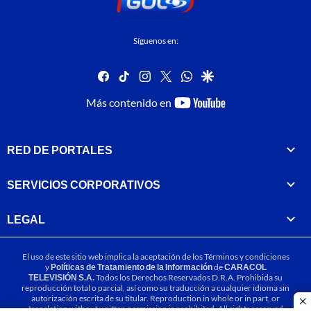
Síguenos en:
facebook
tiktok
instagram
twitter
whatsapp
google
youtube-
Más contenido en
footer
RED DE PORTALES
SERVICIOS CORPORATIVOS
LEGAL
El uso de este sitio web implica la aceptación de los
Términos y condiciones
y
Políticas de Tratamiento de la Información
de
CARACOL
TELEVISIÓN S.A.
Todos los Derechos Reservados D.R.A. Prohibida su
reproducción total o parcial, así como su traducción a cualquier idioma sin
autorización escrita de su titular. Reproduction in whole or in part, or
cl
translation without written permission is prohibited. All rights reserved