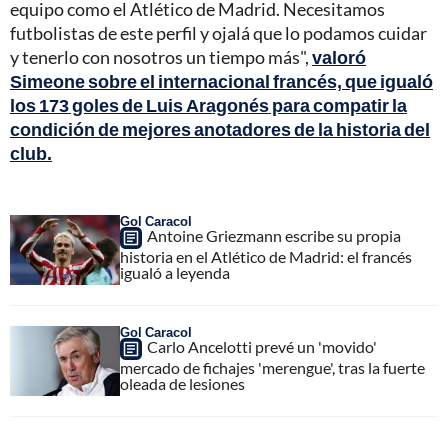
equipo como el Atlético de Madrid. Necesitamos
futbolistas de este perfil y ojalá que lo podamos cuidar
y tenerlo con nosotros un tiempo más",
valoró
Simeone sobre el internacional francés, que igualó
los 173 goles de Luis Aragonés para compatir la
condición de mejores anotadores de la historia del
club.
Gol Caracol
Antoine Griezmann escribe su propia
historia en el Atlético de Madrid: el francés
igualó a leyenda
Gol Caracol
Carlo Ancelotti prevé un 'movido'
mercado de fichajes 'merengue', tras la fuerte
oleada de lesiones