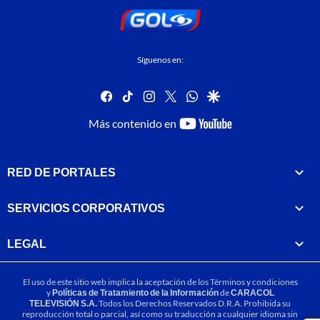
Síguenos en:
facebook
tiktok
instagram
twitter
whatsapp
google
youtube-
Más contenido en
footer
RED DE PORTALES
SERVICIOS CORPORATIVOS
LEGAL
El uso de este sitio web implica la aceptación de los
Términos y condiciones
y
Políticas de Tratamiento de la Información
de
CARACOL
TELEVISIÓN S.A.
Todos los Derechos Reservados D.R.A. Prohibida su
reproducción total o parcial, así como su traducción a cualquier idioma sin