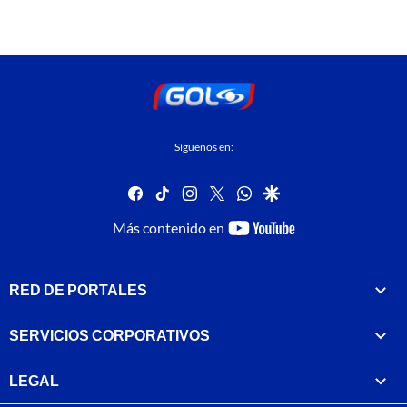
Síguenos en:
facebook
tiktok
instagram
twitter
whatsapp
google
youtube-
Más contenido en
footer
RED DE PORTALES
SERVICIOS CORPORATIVOS
LEGAL