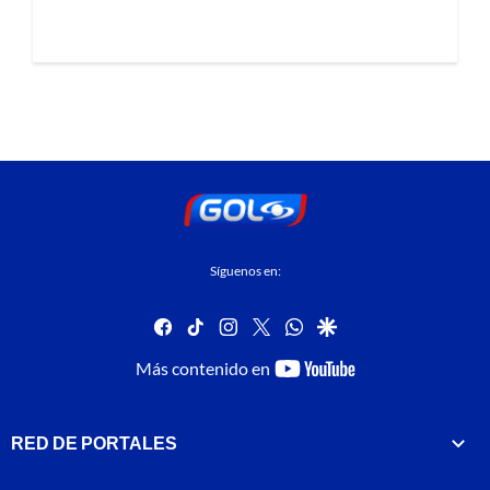
Síguenos en:
facebook
tiktok
instagram
twitter
whatsapp
google
youtube-
Más contenido en
footer
RED DE PORTALES