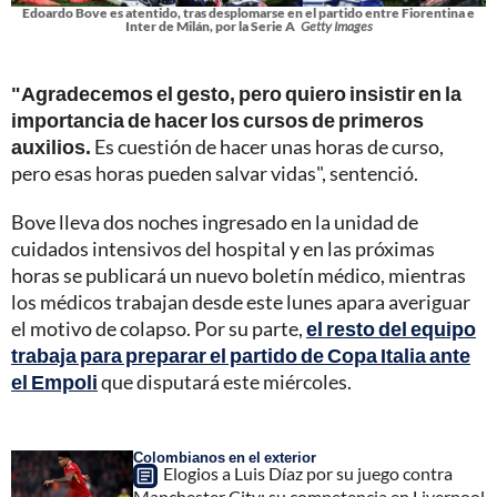
Edoardo Bove es atentido, tras desplomarse en el partido entre Fiorentina e
Inter de Milán, por la Serie A
Getty Images
"Agradecemos el gesto, pero quiero insistir en la
importancia de hacer los cursos de primeros
auxilios.
Es cuestión de hacer unas horas de curso,
pero esas horas pueden salvar vidas", sentenció.
Bove lleva dos noches ingresado en la unidad de
cuidados intensivos del hospital y en las próximas
horas se publicará un nuevo boletín médico, mientras
los médicos trabajan desde este lunes apara averiguar
el motivo de colapso. Por su parte,
el resto del equipo
trabaja para preparar el partido de Copa Italia ante
el Empoli
que disputará este miércoles.
Colombianos en el exterior
Elogios a Luis Díaz por su juego contra
Manchester City: su competencia en Liverpool