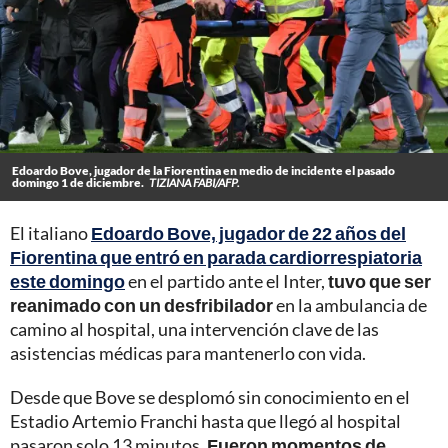
Edoardo Bove, jugador de la Fiorentina en medio de incidente el pasado
domingo 1 de diciembre.
TIZIANA FABI/AFP.
El italiano
Edoardo Bove, jugador de 22 años del
Fiorentina que entró en parada cardiorrespiatoria
este domingo
en el partido ante el Inter,
tuvo que ser
reanimado con un desfribilador
en la ambulancia de
camino al hospital, una intervención clave de las
asistencias médicas para mantenerlo con vida.
Desde que Bove se desplomó sin conocimiento en el
Estadio Artemio Franchi hasta que llegó al hospital
pasaron solo 13 minutos.
Fueron momentos de