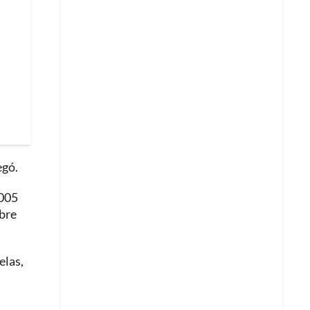
egó.
2005
obre
elas,