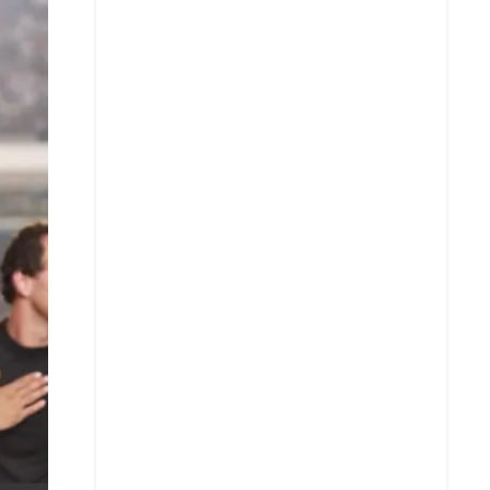
X
Whatsapp