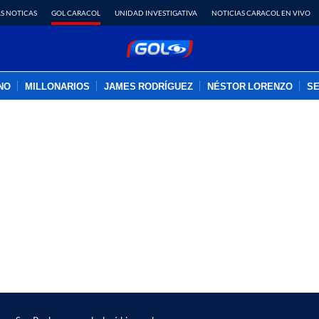
S NOTICAS
GOL CARACOL
UNIDAD INVESTIGATIVA
NOTICIAS CARACOL EN VIVO
INO
MILLONARIOS
JAMES RODRÍGUEZ
NÉSTOR LORENZO
SE
PUBLICIDAD