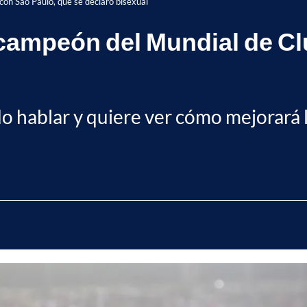
con Sao Paulo, que se declaró bisexual
 campeón del Mundial de C
do hablar y quiere ver cómo mejorará