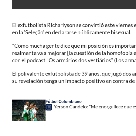
El exfutbolista Richarlyson se convirtió este viernes 
en la 'Seleção' en declararse públicamente bisexual.
"Como mucha gente dice que mi posición es importante,
realmente va a mejorar [la cuestión de la homofobia en
con el podcast "Os armários dos vestiários" (Los arma
El polivalente exfutbolista de 39 años, que jugó dos 
su revelación tenga un impacto positivo en contra de 
Fútbol Colombiano
Yerson Candelo: "Me enorgullece que e