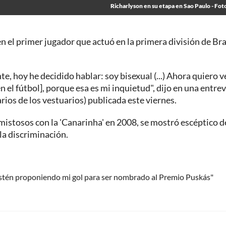
Richarlyson en su etapa en Sao Paulo - Fot
en el primer jugador que actuó en la primera división de Bra
 hoy he decidido hablar: soy bisexual (...) Ahora quiero ve
 el fútbol], porque esa es mi inquietud", dijo en una entrev
rios de los vestuarios) publicada este viernes.
amistosos con la 'Canarinha' en 2008, se mostró escéptico d
la discriminación.
stén proponiendo mi gol para ser nombrado al Premio Puskás"