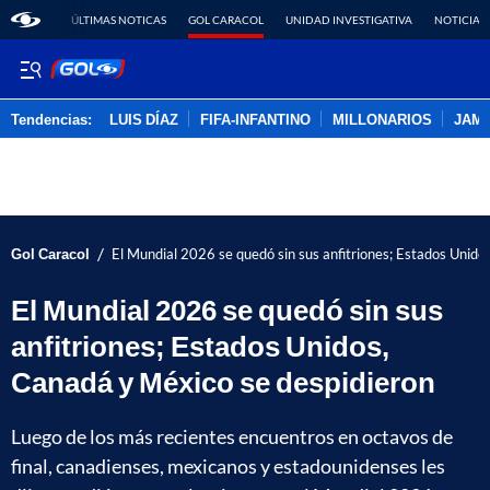
ÚLTIMAS NOTICAS
GOL CARACOL
UNIDAD INVESTIGATIVA
NOTICIAS
Tendencias:
LUIS DÍAZ
FIFA-INFANTINO
MILLONARIOS
JAM
PUBLICIDAD
/
Gol Caracol
El Mundial 2026 se quedó sin sus anfitriones; Estados Unido
El Mundial 2026 se quedó sin sus
anfitriones; Estados Unidos,
Canadá y México se despidieron
Luego de los más recientes encuentros en octavos de
final, canadienses, mexicanos y estadounidenses les