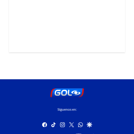
Síguenos en:
facebook
tiktok
instagram
twitter
whatsapp
google