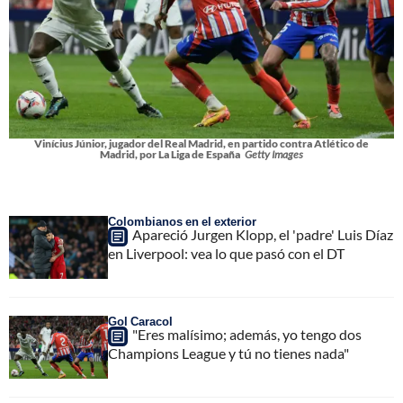
Vinícius Júnior, jugador del Real Madrid, en partido contra Atlético de
Madrid, por La Liga de España
Getty Images
Colombianos en el exterior
Apareció Jurgen Klopp, el 'padre' Luis Díaz
en Liverpool: vea lo que pasó con el DT
Gol Caracol
"Eres malísimo; además, yo tengo dos
Champions League y tú no tienes nada"