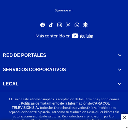
Síguenos en:
facebook
tiktok
instagram
twitter
whatsapp
google
youtube-
Más contenido en
footer
RED DE PORTALES
SERVICIOS CORPORATIVOS
LEGAL
El uso de este sitio web implica la aceptación de los
Términos y condiciones
y
Políticas de Tratamiento de la Información
de
CARACOL
TELEVISIÓN S.A.
Todos los Derechos Reservados D.R.A. Prohibida su
reproducción total o parcial, así como su traducción a cualquier idioma sin
autorización escrita de su titular. Reproduction in whole or in part, or
cl
translation without written permission is prohibited. All rights reserved
2025.