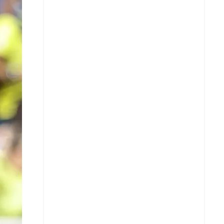
X
Whatsapp