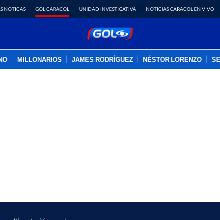
S NOTICAS
GOL CARACOL
UNIDAD INVESTIGATIVA
NOTICIAS CARACOL EN VIVO
INO
MILLONARIOS
JAMES RODRÍGUEZ
NÉSTOR LORENZO
SE
PUBLICIDAD