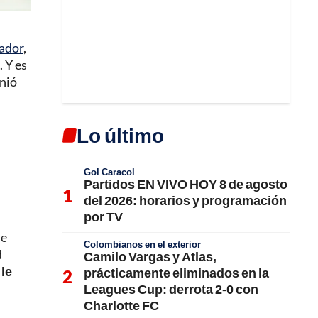
ador
,
. Y es
inió
Lo último
Gol Caracol
Partidos EN VIVO HOY 8 de agosto
del 2026: horarios y programación
por TV
ue
Colombianos en el exterior
d
Camilo Vargas y Atlas,
 le
prácticamente eliminados en la
Leagues Cup: derrota 2-0 con
Charlotte FC