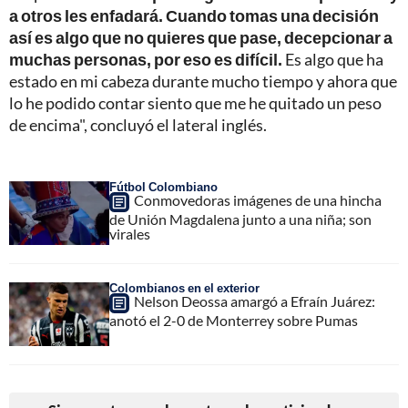
a otros les enfadará. Cuando tomas una decisión
así es algo que no quieres que pase, decepcionar a
muchas personas, por eso es difícil.
Es algo que ha
estado en mi cabeza durante mucho tiempo y ahora que
lo he podido contar siento que me he quitado un peso
de encima", concluyó el lateral inglés.
Fútbol Colombiano
Conmovedoras imágenes de una hincha
de Unión Magdalena junto a una niña; son
virales
Colombianos en el exterior
Nelson Deossa amargó a Efraín Juárez:
anotó el 2-0 de Monterrey sobre Pumas