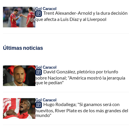
Gol Caracol
Trent Alexander-Arnold y la dura decisión
que afecta a Luis Díaz y al Liverpool
Últimas noticias
Gol Caracol
David González, pletórico por triunfo
sobre Nacional; "América mostró la jerarquía
que le pedían"
Gol Caracol
Hugo Rodallega; "Si ganamos será con
huevitos, River Plate es de los más grandes del
mundo"