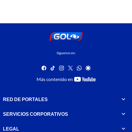
Síguenos en:
facebook
tiktok
instagram
twitter
whatsapp
google
youtube-
Más contenido en
footer
RED DE PORTALES
SERVICIOS CORPORATIVOS
LEGAL