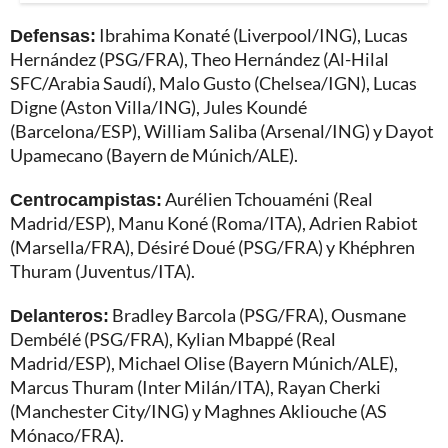
Defensas:
Ibrahima Konaté (Liverpool/ING), Lucas
Hernández (PSG/FRA), Theo Hernández (Al-Hilal
SFC/Arabia Saudí), Malo Gusto (Chelsea/IGN), Lucas
Digne (Aston Villa/ING), Jules Koundé
(Barcelona/ESP), William Saliba (Arsenal/ING) y Dayot
Upamecano (Bayern de Múnich/ALE).
Centrocampistas:
Aurélien Tchouaméni (Real
Madrid/ESP), Manu Koné (Roma/ITA), Adrien Rabiot
(Marsella/FRA), Désiré Doué (PSG/FRA) y Khéphren
Thuram (Juventus/ITA).
Delanteros:
Bradley Barcola (PSG/FRA), Ousmane
Dembélé (PSG/FRA), Kylian Mbappé (Real
Madrid/ESP), Michael Olise (Bayern Múnich/ALE),
Marcus Thuram (Inter Milán/ITA), Rayan Cherki
(Manchester City/ING) y Maghnes Akliouche (AS
Mónaco/FRA).