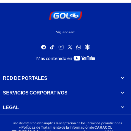
Síguenos en:
facebook
tiktok
instagram
twitter
whatsapp
google
youtube-
Más contenido en
footer
RED DE PORTALES
SERVICIOS CORPORATIVOS
LEGAL
El uso de este sitio web implica la aceptación de los
Términos y condiciones
y
Políticas de Tratamiento de la Información
de
CARACOL