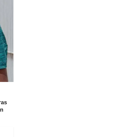
ras
hn