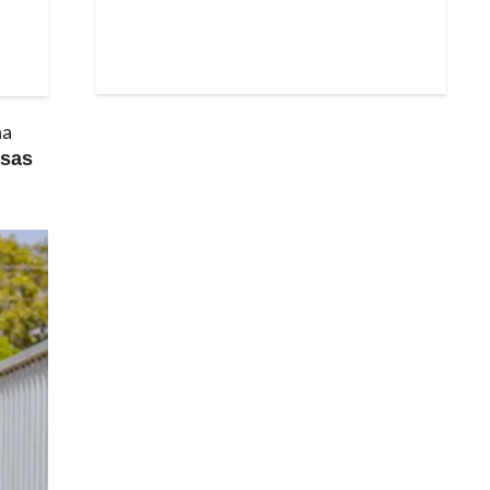
na
esas