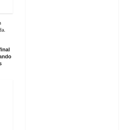
n
da.
final
rando
s