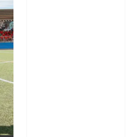
X
Whatsapp