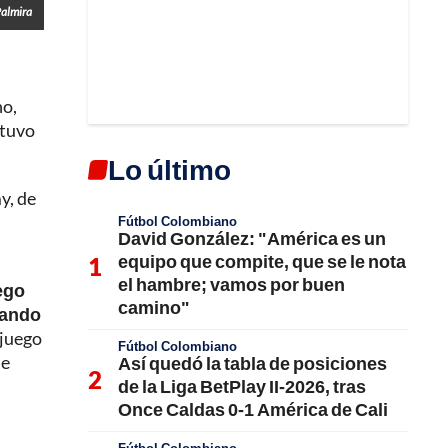
Palmira
no,
 tuvo
Lo último
y, de
Fútbol Colombiano
David González: "América es un
equipo que compite, que se le nota
el hambre; vamos por buen
ego
camino"
rando
 juego
Fútbol Colombiano
de
Así quedó la tabla de posiciones
de la Liga BetPlay II-2026, tras
Once Caldas 0-1 América de Cali