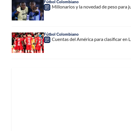
Fútbol Colombiano
Millonarios y la novedad de peso para j
Fútbol Colombiano
Cuentas del América para clasificar en 