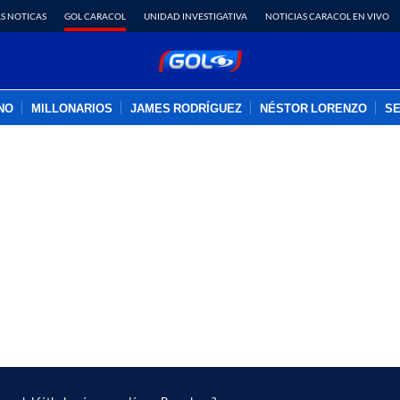
S NOTICAS
GOL CARACOL
UNIDAD INVESTIGATIVA
NOTICIAS CARACOL EN VIVO
INO
MILLONARIOS
JAMES RODRÍGUEZ
NÉSTOR LORENZO
SE
PUBLICIDAD