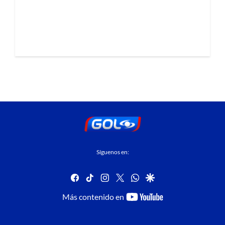
Síguenos en:
facebook
tiktok
instagram
twitter
whatsapp
google
youtube-
Más contenido en
footer