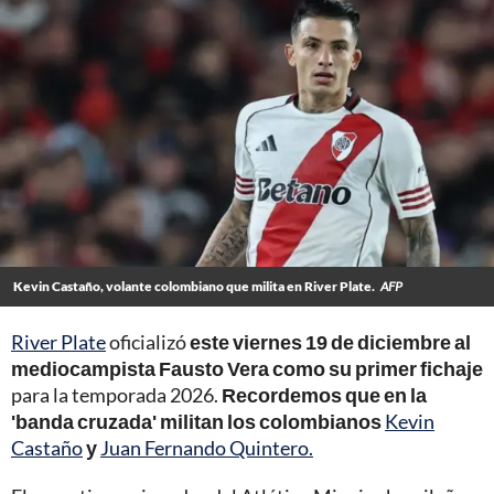
Kevin Castaño, volante colombiano que milita en River Plate.
AFP
River Plate
oficializó
este viernes 19 de diciembre al
mediocampista Fausto Vera como su primer fichaje
para la temporada 2026.
Recordemos que en la
'banda cruzada' militan los colombianos
Kevin
Castaño
y
Juan Fernando Quintero.