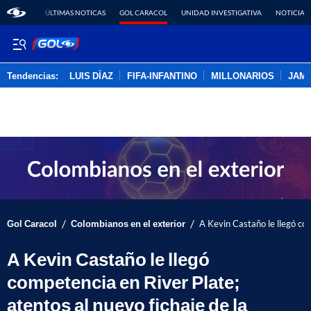
ÚLTIMAS NOTICAS
GOL CARACOL
UNIDAD INVESTIGATIVA
NOTICIAS
Tendencias:
LUIS DÍAZ
FIFA-INFANTINO
MILLONARIOS
JAM
PUBLICIDAD
/
/
Gol Caracol
Colombianos en el exterior
A Kevin Castaño le llegó com
A Kevin Castaño le llegó
competencia en River Plate;
atentos al nuevo fichaje de la