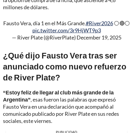
la opción de compra de la ficha, que asciende a 4,6
millones de dólares.
Fausto Vera, día 1 en el Más Grande.
#River2026
⚪️🔴⚪️
pic.twitter.com/3r9HjWT9p3
— River Plate (@RiverPlate)
December 19, 2025
¿Qué dijo Fausto Vera tras ser
anunciado como nuevo refuerzo
de River Plate?
“Estoy feliz de llegar al club más grande de la
Argentina”
, esas fueron las palabras que expresó
Fausto Vera en una declaración que acompañó al
comunicado publicado por River Plate en sus redes
sociales, este viernes.
PUBLICIDAD