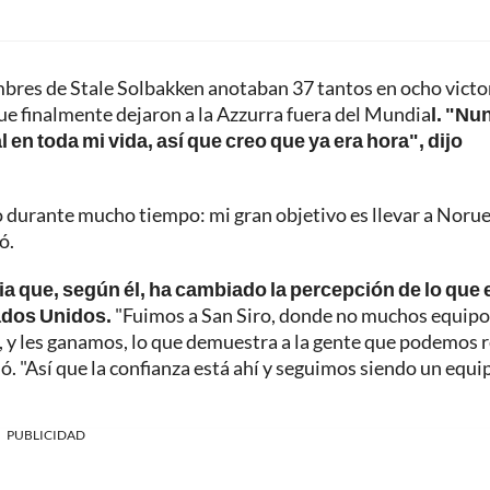
mbres de Stale Solbakken anotaban 37 tantos en ocho victo
que finalmente dejaron a la Azzurra fuera del Mundia
l. "Nu
en toda mi vida, así que creo que ya era hora", dijo
ho durante mucho tiempo: mi gran objetivo es llevar a Norue
ó.
lia que, según él, ha cambiado la percepción de lo que 
ados Unidos.
"Fuimos a San Siro, donde no muchos equipo
l, y les ganamos, lo que demuestra a la gente que podemos 
ió. "Así que la confianza está ahí y seguimos siendo un equi
PUBLICIDAD