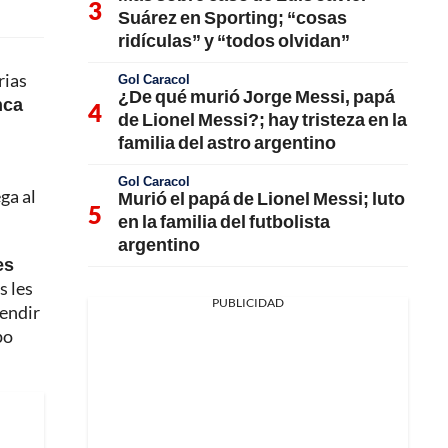
Suárez en Sporting; “cosas
ridículas” y “todos olvidan”
rias
Gol Caracol
¿De qué murió Jorge Messi, papá
nca
de Lionel Messi?; hay tristeza en la
familia del astro argentino
Gol Caracol
ga al
Murió el papá de Lionel Messi; luto
en la familia del futbolista
argentino
es
s les
PUBLICIDAD
rendir
po