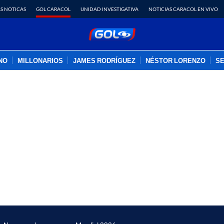
S NOTICAS
GOL CARACOL
UNIDAD INVESTIGATIVA
NOTICIAS CARACOL EN VIVO
INO
MILLONARIOS
JAMES RODRÍGUEZ
NÉSTOR LORENZO
SE
PUBLICIDAD