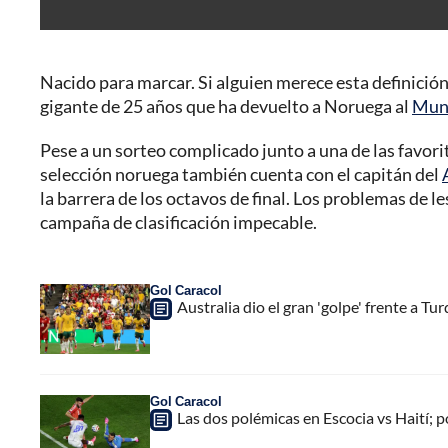
Nacido para marcar. Si alguien merece esta definición 
gigante de 25 años que ha devuelto a Noruega al
Mun
Pese a un sorteo complicado junto a una de las favorita
selección noruega también cuenta con el capitán del
la barrera de los octavos de final. Los problemas de
campaña de clasificación impecable.
Gol Caracol
Australia dio el gran 'golpe' frente a Tu
Gol Caracol
Las dos polémicas en Escocia vs Haití; 