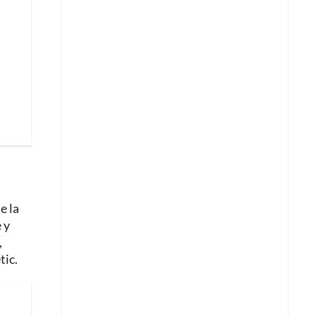
e la
 y
,
tic.