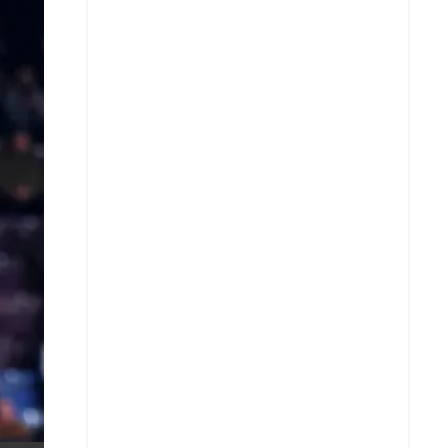
X
Whatsapp