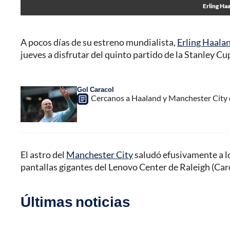
Erling Ha
A pocos días de su estreno mundialista,
Erling Haala
jueves a disfrutar del quinto partido de la Stanley Cup
Gol Caracol
Cercanos a Haaland y Manchester City 
El astro del
Manchester City
saludó efusivamente a lo
pantallas gigantes del Lenovo Center de Raleigh (Caro
Últimas noticias