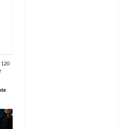
e 120
e
nte