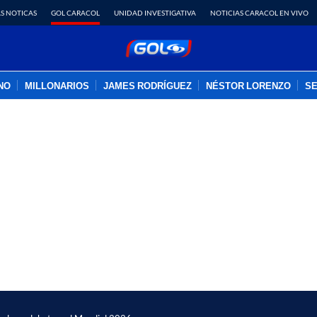
S NOTICAS
GOL CARACOL
UNIDAD INVESTIGATIVA
NOTICIAS CARACOL EN VIVO
INO
MILLONARIOS
JAMES RODRÍGUEZ
NÉSTOR LORENZO
SE
PUBLICIDAD