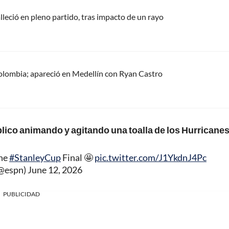
alleció en pleno partido, tras impacto de un rayo
olombia; apareció en Medellín con Ryan Castro
blico animando y agitando una toalla de los Hurricanes
the
#StanleyCup
Final 🤩
pic.twitter.com/J1YkdnJ4Pc
@espn)
June 12, 2026
PUBLICIDAD