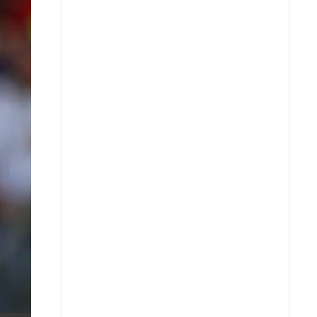
X
Whatsapp