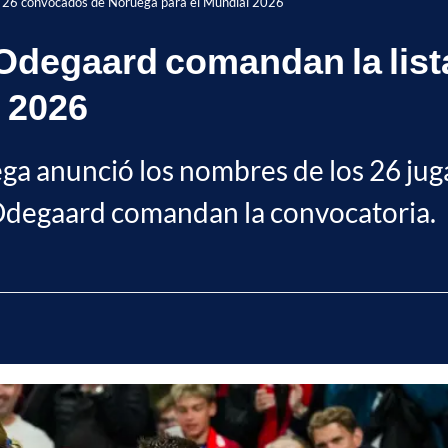
e 26 convocados de Noruega para el Mundial 2026
 Odegaard comandan la lis
 2026
ega anunció los nombres de los 26 ju
Odegaard comandan la convocatoria.