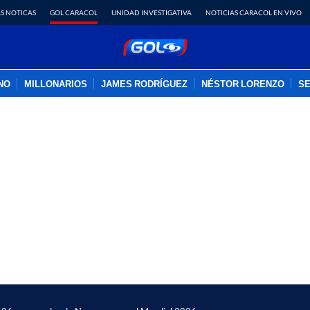
S NOTICAS
GOL CARACOL
UNIDAD INVESTIGATIVA
NOTICIAS CARACOL EN VIVO
INO
MILLONARIOS
JAMES RODRÍGUEZ
NÉSTOR LORENZO
SE
PUBLICIDAD