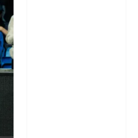
X
Whatsapp