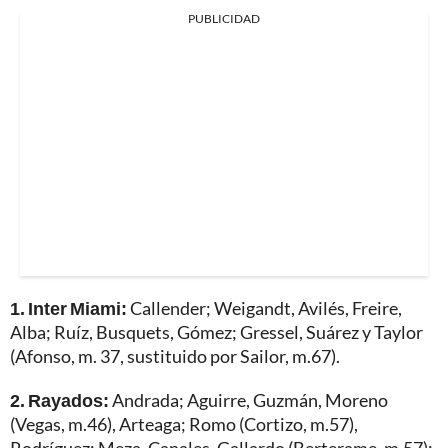
PUBLICIDAD
1. Inter Miami:
Callender; Weigandt, Avilés, Freire,
Alba; Ruíz, Busquets, Gómez; Gressel, Suárez y Taylor
(Afonso, m. 37, sustituido por Sailor, m.67).
2. Rayados:
Andrada; Aguirre, Guzmán, Moreno
(Vegas, m.46), Arteaga; Romo (Cortizo, m.57),
Rodríguez; Meza, Canales, Gallardo (Berterame, m.57);