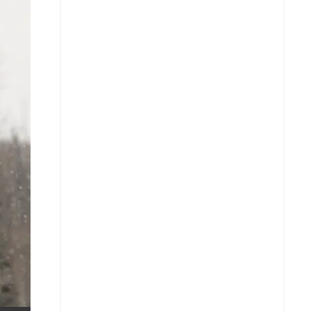
X
Whatsapp