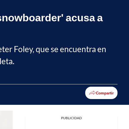
'snowboarder' acusa a
eter Foley, que se encuentra en
leta.
Compartir
PUBLICIDAD
Facebook