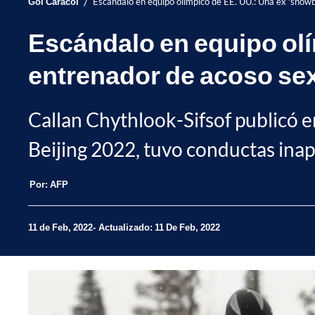
/
Gol Caracol
Escándalo en equipo olímpico de EE. UU.: Una ex 'snow
Escándalo en equipo olí
entrenador de acoso se
Callan Chythlook-Sifsof publicó e
Beijing 2022, tuvo conductas inap
Por:
AFP
11 de Feb, 2022
Actualizado: 11 De Feb, 2022