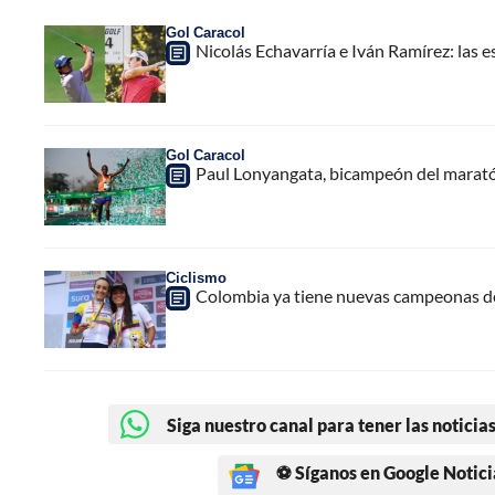
Gol Caracol
Nicolás Echavarría e Iván Ramírez: las
Gol Caracol
Paul Lonyangata, bicampeón del marató
Ciclismo
Colombia ya tiene nuevas campeonas de
Siga nuestro canal para tener las noticias
⚽ Síganos en Google Notici