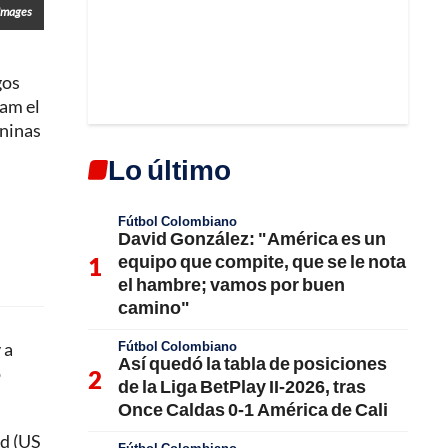
Images
gos
ram el
eninas
Lo último
Fútbol Colombiano
David González: "América es un
equipo que compite, que se le nota
el hambre; vamos por buen
camino"
Fútbol Colombiano
 a
Así quedó la tabla de posiciones
o
de la Liga BetPlay II-2026, tras
Once Caldas 0-1 América de Cali
rd (US