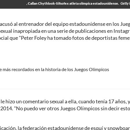
, Callan Chythlook-Sifsofex atleta olímpica estadounidense.
Getty 
acusó al entrenador del equipo estadounidense en los Jue
sexual inapropiada en una serie de publicaciones en Instag
 social que "Peter Foley ha tomado fotos de deportistas fem
e más recordados en la historia de los Juegos Olímpicos
 hizo un comentario sexual a ella, cuando tenía 17 años, y
2014. "No puedo ver otros Juegos Olímpicos sin decir est
cación, la federación estadounidense de esquí y snowboa