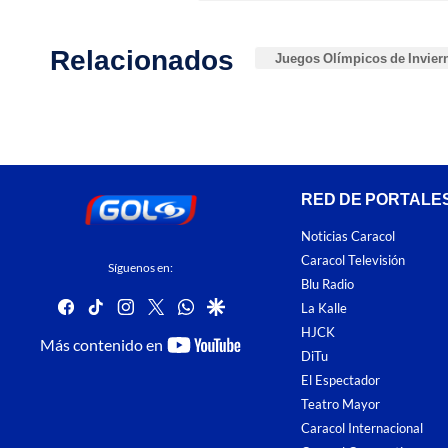
Relacionados
Juegos Olímpicos de Inviern
RED DE PORTALE
Noticias Caracol
Caracol Televisión
Síguenos en:
Blu Radio
facebook
tiktok
instagram
twitter
whatsapp
google
La Kalle
HJCK
youtube-
Más contenido en
DiTu
footer
El Espectador
Teatro Mayor
Caracol Internacional