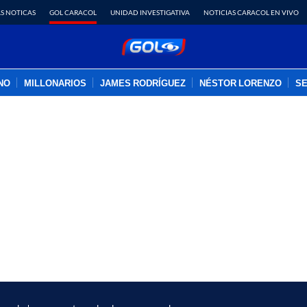
S NOTICAS
GOL CARACOL
UNIDAD INVESTIGATIVA
NOTICIAS CARACOL EN VIVO
INO
MILLONARIOS
JAMES RODRÍGUEZ
NÉSTOR LORENZO
SE
PUBLICIDAD