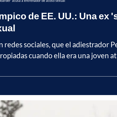
boarder' acusa a entrenador de acoso sexual
mpico de EE. UU.: Una ex 
xual
n redes sociales, que el adiestrador P
ropiadas cuando ella era una joven at