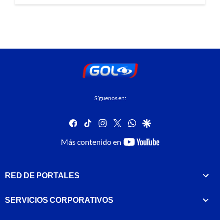
Síguenos en:
facebook
tiktok
instagram
twitter
whatsapp
google
youtube-
Más contenido en
footer
RED DE PORTALES
SERVICIOS CORPORATIVOS