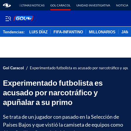
ÚLTIMAS NOTICAS
GOL CARACOL
UNIDAD INVESTIGATIVA
NOTICIAS
Tendencias:
LUIS DÍAZ
FIFA-INFANTINO
MILLONARIOS
JAM
PUBLICIDAD
/
Gol Caracol
Experimentado futbolista es acusado por narcotráfico y apuñ
Experimentado futbolista es
acusado por narcotráfico y
apuñalar a su primo
Se trata de un jugador con pasado en la Selección de
Países Bajos y que vistió la camiseta de equipos como