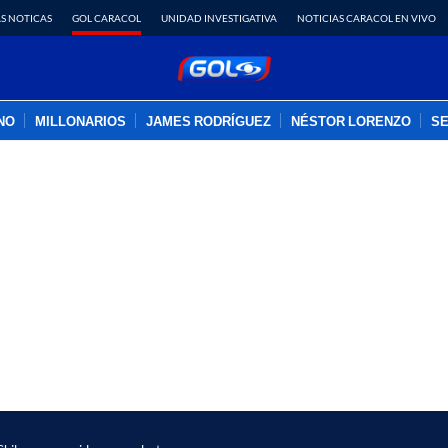
S NOTICAS
GOL CARACOL
UNIDAD INVESTIGATIVA
NOTICIAS CARACOL EN VIVO
INO
MILLONARIOS
JAMES RODRÍGUEZ
NÉSTOR LORENZO
SE
PUBLICIDAD