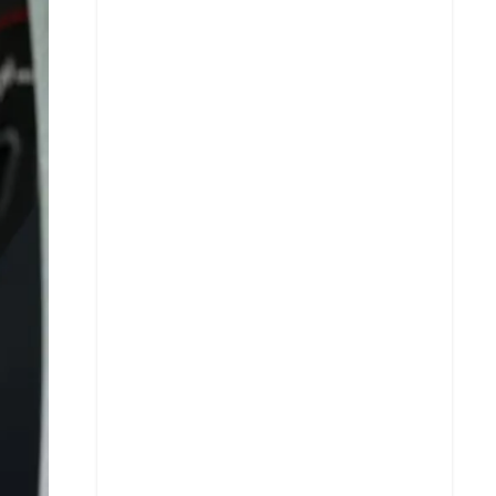
X
Whatsapp