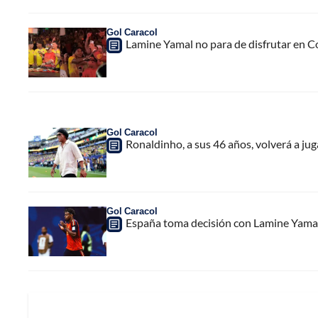
Gol Caracol
Lamine Yamal no para de disfrutar en C
Gol Caracol
Ronaldinho, a sus 46 años, volverá a juga
Gol Caracol
España toma decisión con Lamine Yamal, p