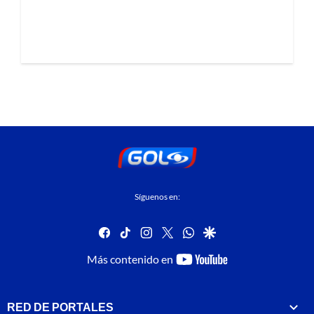
Síguenos en:
facebook
tiktok
instagram
twitter
whatsapp
google
youtube-
Más contenido en
footer
RED DE PORTALES