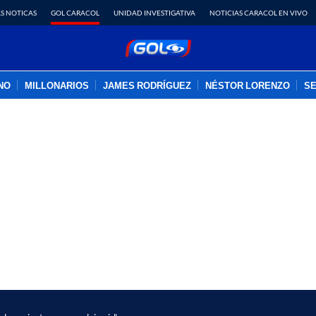
S NOTICAS
GOL CARACOL
UNIDAD INVESTIGATIVA
NOTICIAS CARACOL EN VIVO
INO
MILLONARIOS
JAMES RODRÍGUEZ
NÉSTOR LORENZO
SE
PUBLICIDAD