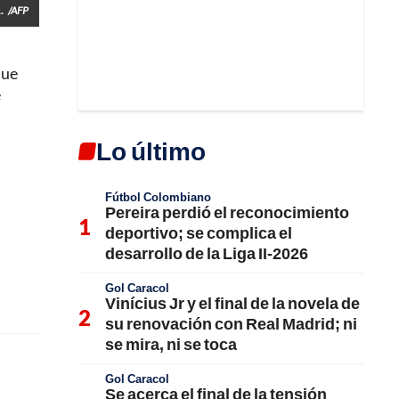
.
/AFP
que
e
Lo último
Fútbol Colombiano
Pereira perdió el reconocimiento
deportivo; se complica el
desarrollo de la Liga II-2026
Gol Caracol
Vinícius Jr y el final de la novela de
su renovación con Real Madrid; ni
se mira, ni se toca
Gol Caracol
Se acerca el final de la tensión