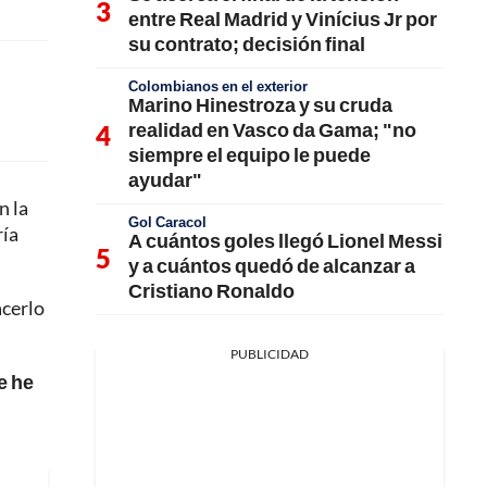
entre Real Madrid y Vinícius Jr por
su contrato; decisión final
Colombianos en el exterior
Marino Hinestroza y su cruda
realidad en Vasco da Gama; "no
siempre el equipo le puede
ayudar"
n la
Gol Caracol
ría
A cuántos goles llegó Lionel Messi
y a cuántos quedó de alcanzar a
Cristiano Ronaldo
acerlo
PUBLICIDAD
e he