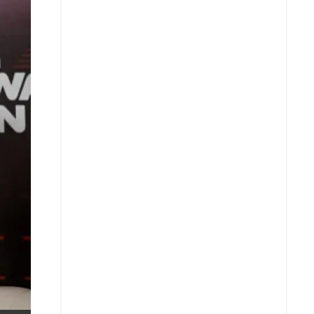
X
Whatsapp