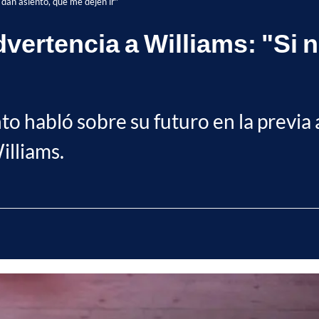
 dan asiento, que me dejen ir"
vertencia a Williams: "Si 
to habló sobre su futuro en la previa
illiams.