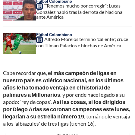
Fútbol Colombiano
“Tenemos mucho por corregir”: Lucas
González habló tras la derrota de Nacional
ante América
Fútbol Colombiano
Alfredo Morelos terminó 'caliente'; cruce
con Tilman Palacios e hinchas de América
Cabe recordar que,
el más campeón de ligas en
nuestro país es Atlético Nacional, en los últimos
años le ha tomado ventaja en el historial de
palmares a Millonarios
, y por ende hace legado a su
apodo: 'rey de copas'.
Así las cosas, si los dirigidos
por Diego Arias se coronan campeones este lunes,
llegarían a su estrella número 19
, tomándole ventaja
a los 'albiazules' de tres ligas (tienen 16).
PUBLICIDAD