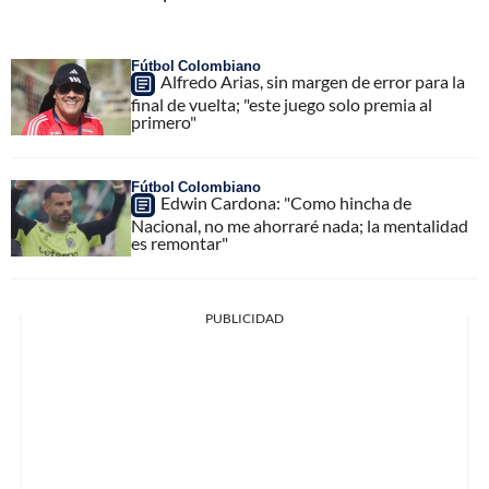
Fútbol Colombiano
Alfredo Arias, sin margen de error para la
final de vuelta; "este juego solo premia al
primero"
Fútbol Colombiano
Edwin Cardona: "Como hincha de
Nacional, no me ahorraré nada; la mentalidad
es remontar"
PUBLICIDAD