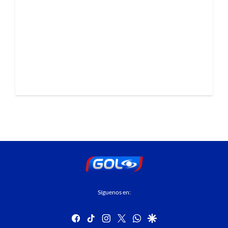
Síguenos en:
facebook
tiktok
instagram
twitter
whatsapp
google