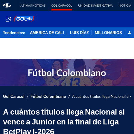
ÚLTIMAS NOTICAS
GOL CARACOL
UNIDAD INVESTIGATIVA
NOTICIAS
Tendencias:
AMERICA DE CALI
LUIS DÍAZ
MILLONARIOS
JA
PUBLICIDAD
/
/
Gol Caracol
Fútbol Colombiano
A cuántos títulos llega Nacional si v
A cuántos títulos llega Nacional si
vence a Junior en la final de Liga
BetPlay I-2026